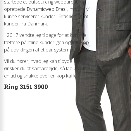
startede et outsourcing webbureau og
oprettede
Dynamicweb Brasil
, hvorfra vi
kunne servicerer kunder i Brasilien samt
kunder fra Danmark.
I 2017 vendte jeg tilbage for at komme
tættere på mine kunder igen og følge op
på udviklingen af et par systemer.
Vil du hører, hvad jeg kan tilbyde eller
ønsker du at samarbejde, så lad os aftale
en tid og snakke over en kop kaffe.
Ring 3151 3900